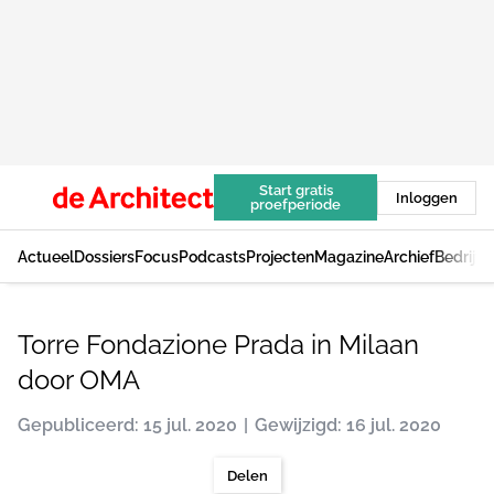
Start gratis
Inloggen
proefperiode
Actueel
Dossiers
Focus
Podcasts
Projecten
Magazine
Archief
Bedrijv
Torre Fondazione Prada in Milaan
door OMA
Gepubliceerd: 15 jul. 2020
Gewijzigd: 16 jul. 2020
Delen