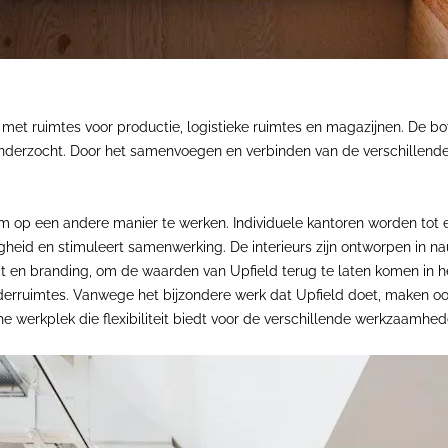
k met ruimtes voor productie, logistieke ruimtes en magazijnen. De
 onderzocht. Door het samenvoegen en verbinden van de verschillend
 om op een andere manier te werken. Individuele kantoren worden to
righeid en stimuleert samenwerking. De interieurs zijn ontworpen i
titeit en branding, om de waarden van Upfield terug te laten komen i
erruimtes. Vanwege het bijzondere werk dat Upfield doet, maken ook
 werkplek die flexibiliteit biedt voor de verschillende werkzaamhed