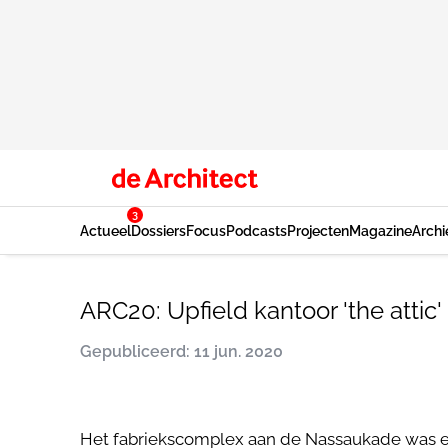
3
Actueel
Dossiers
Focus
Podcasts
Projecten
Magazine
Archi
ARC20: Upfield kantoor 'the attic
Gepubliceerd: 11 jun. 2020
Het fabriekscomplex aan de Nassaukade was ee