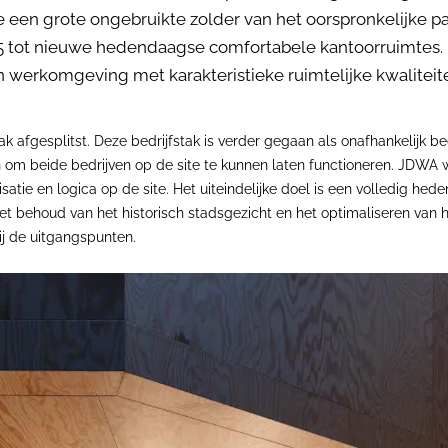
een grote ongebruikte zolder van het oorspronkelijke p
15 tot nieuwe hedendaagse comfortabele kantoorruimtes.
werkomgeving met karakteristieke ruimtelijke kwaliteit
k afgesplitst. Deze bedrijfstak is verder gegaan als onafhankelijk b
m beide bedrijven op de site te kunnen laten functioneren. JDWA we
ie en logica op de site. Het uiteindelijke doel is een volledig hed
et behoud van het historisch stadsgezicht en het optimaliseren van 
bij de uitgangspunten.