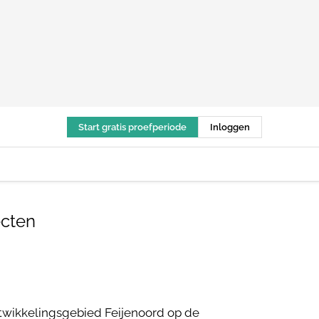
Start gratis proefperiode
Inloggen
ecten
twikkelingsgebied Feijenoord op de