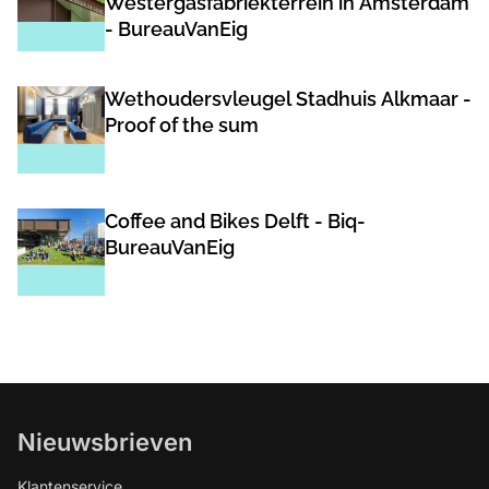
Westergasfabriekterrein in Amsterdam
- BureauVanEig
Wethoudersvleugel Stadhuis Alkmaar -
Proof of the sum
Coffee and Bikes Delft - Biq-
BureauVanEig
Nieuwsbrieven
Klantenservice