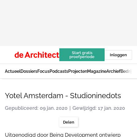
Start gratis
Inloggen
proefperiode
Actueel
Dossiers
Focus
Podcasts
Projecten
Magazine
Archief
Bedrijv
Yotel Amsterdam - Studioninedots
Gepubliceerd: 09 jan. 2020
Gewijzigd: 17 jan. 2020
Delen
Uitgenodigd door Being Development ontwierp