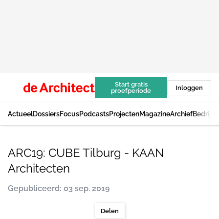
Start gratis
Inloggen
proefperiode
Actueel
Dossiers
Focus
Podcasts
Projecten
Magazine
Archief
Bedrijv
ARC19: CUBE Tilburg - KAAN
Architecten
Gepubliceerd: 03 sep. 2019
Delen