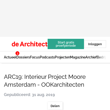
Start gratis
Inloggen
proefperiode
3
Actueel
Dossiers
Focus
Podcasts
Projecten
Magazine
Archief
Bedrijv
ARC19: Interieur Project Moore
Amsterdam - OOKarchitecten
Gepubliceerd: 31 aug. 2019
Delen