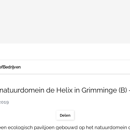
ef
Bedrijven
atuurdomein de Helix in Grimminge (B) 
2019
Delen
en ecologisch paviljoen gebouwd op het natuurdomein 