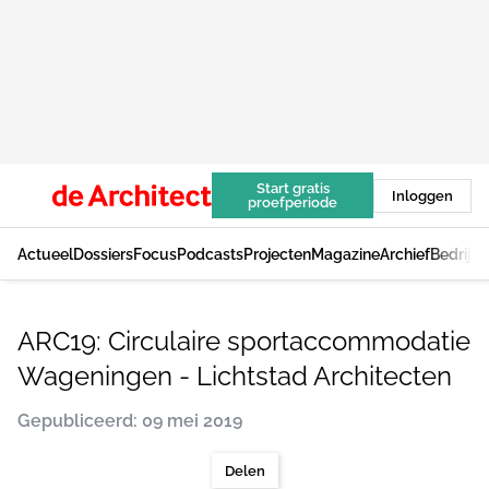
Start gratis
Inloggen
proefperiode
Actueel
Dossiers
Focus
Podcasts
Projecten
Magazine
Archief
Bedrijv
ARC19: Circulaire sportaccommodatie
Wageningen - Lichtstad Architecten
Gepubliceerd: 09 mei 2019
Delen