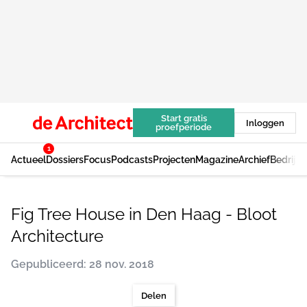
Start gratis
Inloggen
proefperiode
1
Actueel
Dossiers
Focus
Podcasts
Projecten
Magazine
Archief
Bedrijv
Fig Tree House in Den Haag - Bloot
Architecture
Gepubliceerd: 28 nov. 2018
Delen