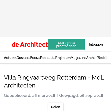
Start gratis
Inloggen
proefperiode
Actueel
Dossiers
Focus
Podcasts
Projecten
Magazine
Archief
Bedrijv
Villa Ringvaartweg Rotterdam - MdL
Architecten
Gepubliceerd: 26 mei 2018
Gewijzigd: 26 sep. 2018
Delen