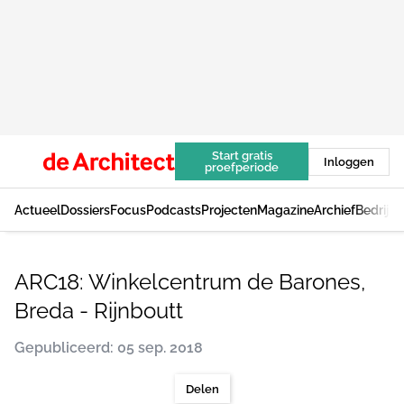
Start gratis
Inloggen
proefperiode
Actueel
Dossiers
Focus
Podcasts
Projecten
Magazine
Archief
Bedrijv
ARC18: Winkelcentrum de Barones,
Breda - Rijnboutt
Gepubliceerd: 05 sep. 2018
Delen