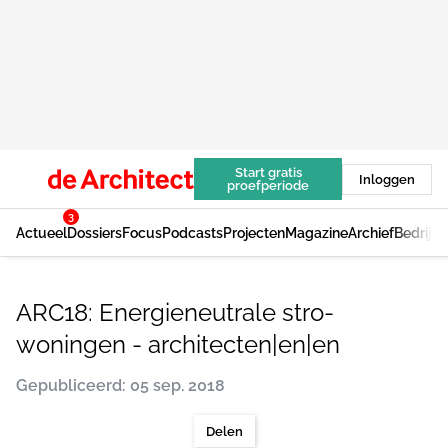
Start gratis
Inloggen
proefperiode
3
Actueel
Dossiers
Focus
Podcasts
Projecten
Magazine
Archief
Bedrijv
ARC18: Energieneutrale stro-
woningen - architecten|en|en
Gepubliceerd: 05 sep. 2018
Delen