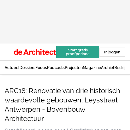
Start gratis
Inloggen
proefperiode
Actueel
Dossiers
Focus
Podcasts
Projecten
Magazine
Archief
Bedrijv
ARC18: Renovatie van drie historisch
waardevolle gebouwen, Leysstraat
Antwerpen - Bovenbouw
Architectuur