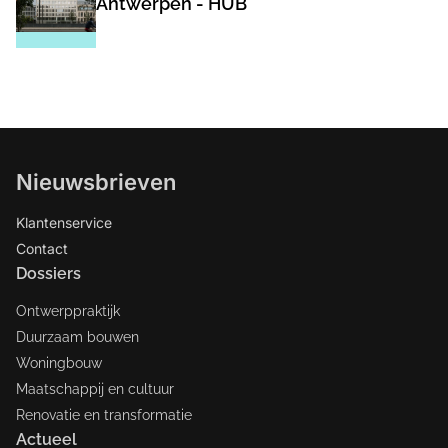
Antwerpen - HUB
Nieuwsbrieven
Klantenservice
Contact
Dossiers
Ontwerppraktijk
Duurzaam bouwen
Woningbouw
Maatschappij en cultuur
Renovatie en transformatie
Actueel