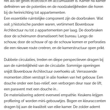
net als de gevel eclectisch en accumulatief is. Kamer na kamer
definiëren we de potenties en de noodzakelijkheden die horen
bij de herinrichting tot appartementen.
Een essentiële ruimtelijke component zijn de doorbraken. Wat
ooit 3 historische panden waren, vertimmert Bovenbouw
Architectuur nu tot 2 appartementen per laag. De doorbraken
door de scheimuren dramatiseert het bureau. Langs de
schouw, door de schouw of op de schouw komen er perforaties
die een nieuwe route creëren, en de kamerstructuur open prikt.
Dubbele circulaties, treden en diepe perspectieven dragen bij
aan de ruimtelijkheid van de circulatie. Sommige openingen
snijdt Bovenbouw Architectuur overhoeks uit. Verrassende
momenten zitten verstopt in alle hoeken van het gebouw. Een
douche onder een bas-relief, een verborgen deur naar de lift,
een paravent met een douche in...
De materialisering ademt evenveel empathie. Keukens krijgen
profilering of worden mini-gebouwtjes. Bogen en kleuraccenten
dragen bij aan de kwaliteit van elke kamer. De zolder ademt