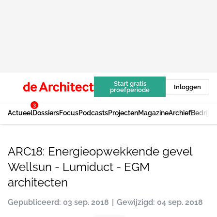
Start gratis
Inloggen
proefperiode
3
Actueel
Dossiers
Focus
Podcasts
Projecten
Magazine
Archief
Bedrijv
ARC18: Energieopwekkende gevel
Wellsun - Lumiduct - EGM
architecten
Gepubliceerd: 03 sep. 2018
Gewijzigd: 04 sep. 2018