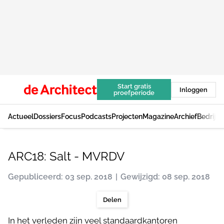
Start gratis
Inloggen
proefperiode
Actueel
Dossiers
Focus
Podcasts
Projecten
Magazine
Archief
Bedrijv
ARC18: Salt - MVRDV
Gepubliceerd: 03 sep. 2018
Gewijzigd: 08 sep. 2018
Delen
In het verleden zijn veel standaardkantoren