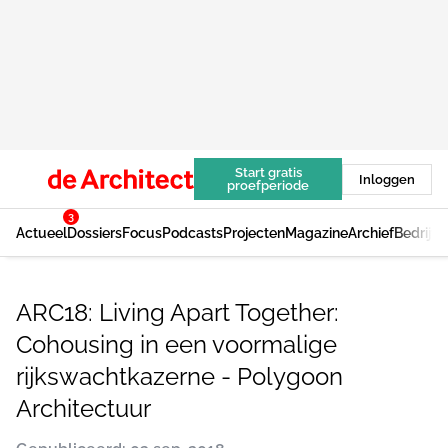
Start gratis
Inloggen
proefperiode
3
Actueel
Dossiers
Focus
Podcasts
Projecten
Magazine
Archief
Bedrijv
ARC18: Living Apart Together:
Cohousing in een voormalige
rijkswachtkazerne - Polygoon
Architectuur