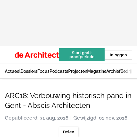
Start gratis
Inloggen
proefperiode
Actueel
Dossiers
Focus
Podcasts
Projecten
Magazine
Archief
Bedrijv
ARC18: Verbouwing historisch pand in
Gent - Abscis Architecten
Gepubliceerd: 31 aug. 2018
Gewijzigd: 01 nov. 2018
Delen