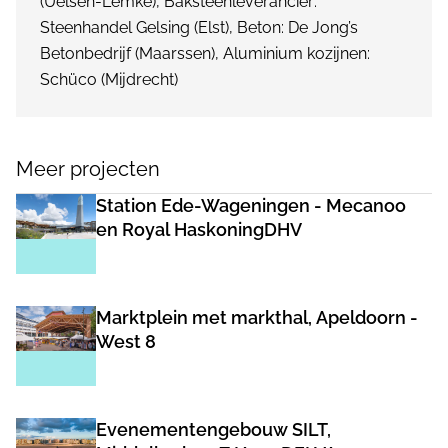
(Uelsen-Lemke), Baksteenleverancier:
Steenhandel Gelsing (Elst), Beton: De Jong’s
Betonbedrijf (Maarssen), Aluminium kozijnen:
Schüco (Mijdrecht)
Meer projecten
Station Ede-Wageningen - Mecanoo
en Royal HaskoningDHV
Marktplein met markthal, Apeldoorn -
West 8
Evenementengebouw SILT,