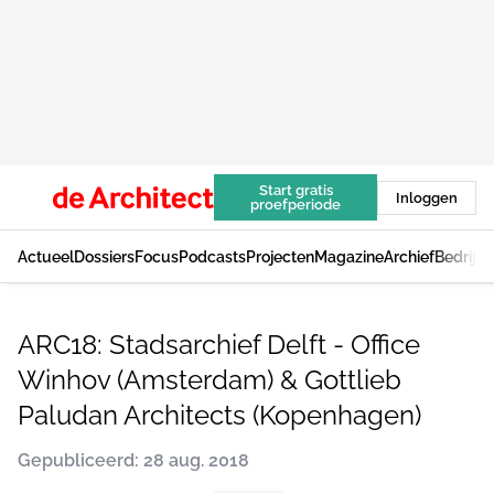
Start gratis
Inloggen
proefperiode
Actueel
Dossiers
Focus
Podcasts
Projecten
Magazine
Archief
Bedrijv
ARC18: Stadsarchief Delft - Office
Winhov (Amsterdam) & Gottlieb
Paludan Architects (Kopenhagen)
Gepubliceerd: 28 aug. 2018