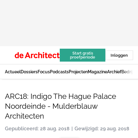
Start gratis
Inloggen
proefperiode
Actueel
Dossiers
Focus
Podcasts
Projecten
Magazine
Archief
Bedrijv
ARC18: Indigo The Hague Palace
Noordeinde - Mulderblauw
Architecten
Gepubliceerd: 28 aug. 2018
Gewijzigd: 29 aug. 2018