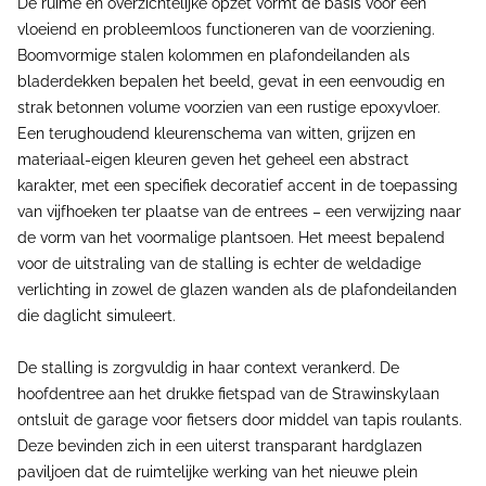
De ruime en overzichtelijke opzet vormt de basis voor een
vloeiend en probleemloos functioneren van de voorziening.
Boomvormige stalen kolommen en plafondeilanden als
bladerdekken bepalen het beeld, gevat in een eenvoudig en
strak betonnen volume voorzien van een rustige epoxyvloer.
Een terughoudend kleurenschema van witten, grijzen en
materiaal-eigen kleuren geven het geheel een abstract
karakter, met een specifiek decoratief accent in de toepassing
van vijfhoeken ter plaatse van de entrees – een verwijzing naar
de vorm van het voormalige plantsoen. Het meest bepalend
voor de uitstraling van de stalling is echter de weldadige
verlichting in zowel de glazen wanden als de plafondeilanden
die daglicht simuleert.
De stalling is zorgvuldig in haar context verankerd. De
hoofdentree aan het drukke fietspad van de Strawinskylaan
ontsluit de garage voor fietsers door middel van tapis roulants.
Deze bevinden zich in een uiterst transparant hardglazen
paviljoen dat de ruimtelijke werking van het nieuwe plein