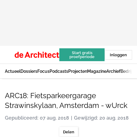
Start gratis
Inloggen
proefperiode
Actueel
Dossiers
Focus
Podcasts
Projecten
Magazine
Archief
Bedrijv
ARC18: Fietsparkeergarage
Strawinskylaan, Amsterdam - wUrck
Gepubliceerd: 07 aug. 2018
Gewijzigd: 20 aug. 2018
Delen