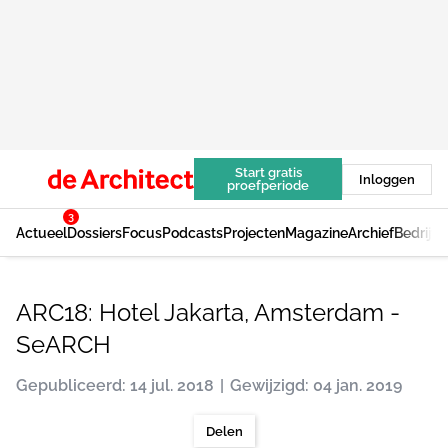
Start gratis
Inloggen
proefperiode
3
Actueel
Dossiers
Focus
Podcasts
Projecten
Magazine
Archief
Bedrijv
ARC18: Hotel Jakarta, Amsterdam -
SeARCH
Gepubliceerd: 14 jul. 2018
Gewijzigd: 04 jan. 2019
Delen