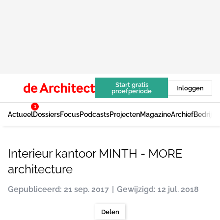
Start gratis
Inloggen
proefperiode
1
Actueel
Dossiers
Focus
Podcasts
Projecten
Magazine
Archief
Bedrijv
Interieur kantoor MINTH - MORE
architecture
Gepubliceerd: 21 sep. 2017
Gewijzigd: 12 jul. 2018
Delen