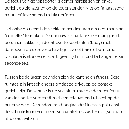
De focus van de topsporter is echter narcistisch en enkel
gericht op zichzelf én op de tegenstander. Niet op fantastische
natuur of fascinerend militiair erfgoed.
Het ontwerp neemt deze elitaire houding aan om een ‘machine
à exceller’ te maken. De opbouw is spartaans eenduidig: in de
betonnen sokkel zijn de introverte sportzalen (body) met
daarboven de extroverte luchtige school (mind). De interne
circulatie is strak en efficiënt, geen tijd om rond te hangen, elke
seconde telt.
Tussen beide lagen bevinden zich de kantine en fitness. Deze
ruimtes zijn kritisch anders omdat ze enkel op de context
gericht zijn. De kantine is de sociale ruimte die de monofocus
van de sporter verbreedt met een relativerend uitzicht op de
buitenwereld. De rondom rond beglaasde fitness is pal naast
de schoolinkom en etaleert schaamteloos zwetende lijven aan
al wie het wil zien.