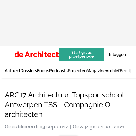
Start gratis
Inloggen
proefperiode
Actueel
Dossiers
Focus
Podcasts
Projecten
Magazine
Archief
Bedrijv
ARC17 Architectuur: Topsportschool
Antwerpen TSS - Compagnie O
architecten
Gepubliceerd: 03 sep. 2017
Gewijzigd: 21 jun. 2021