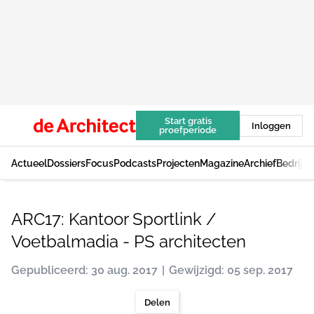
Start gratis
Inloggen
proefperiode
Actueel
Dossiers
Focus
Podcasts
Projecten
Magazine
Archief
Bedrijv
ARC17: Kantoor Sportlink /
Voetbalmadia - PS architecten
Gepubliceerd: 30 aug. 2017
Gewijzigd: 05 sep. 2017
Delen