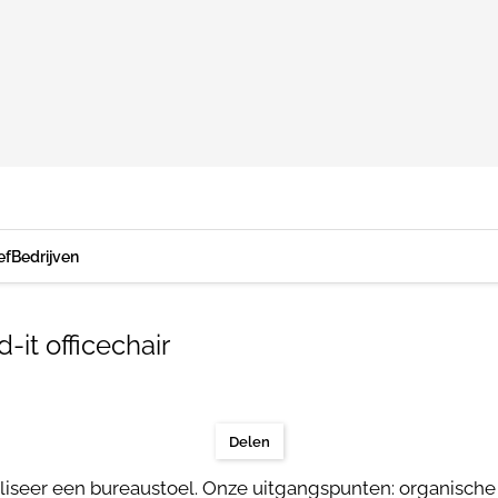
ef
Bedrijven
it officechair
Delen
taliseer een bureaustoel. Onze uitgangspunten: organisch