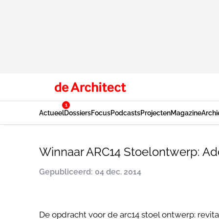
1
Actueel
Dossiers
Focus
Podcasts
Projecten
Magazine
Archi
Winnaar ARC14 Stoelontwerp: Add-
Gepubliceerd: 04 dec. 2014
De opdracht voor de arc14 stoel ontwerp: revi