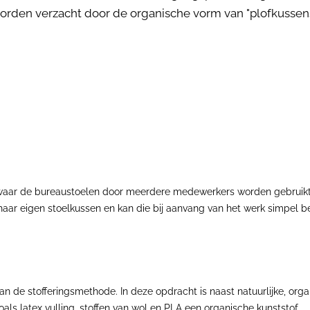
 worden verzacht door de organische vorm van "plofkussens
waar de bureaustoelen door meerdere medewerkers worden gebruikt e
 haar eigen stoelkussen en kan die bij aanvang van het werk simpel 
van de stofferingsmethode. In deze opdracht is naast natuurlijke, o
als latex vulling, stoffen van wol en PLA een organische kunststof.