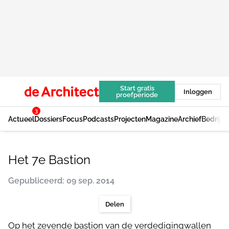
Start gratis
Inloggen
proefperiode
3
Actueel
Dossiers
Focus
Podcasts
Projecten
Magazine
Archief
Bedrijv
Het 7e Bastion
Gepubliceerd: 09 sep. 2014
Delen
Op het zevende bastion van de verdedigingwallen