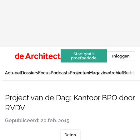
Start gratis
Inloggen
proefperiode
Actueel
Dossiers
Focus
Podcasts
Projecten
Magazine
Archief
Bedrijv
Project van de Dag: Kantoor BPO door
RVDV
Gepubliceerd: 20 feb. 2015
Delen