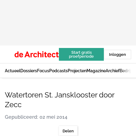
Start gratis
Inloggen
proefperiode
Actueel
Dossiers
Focus
Podcasts
Projecten
Magazine
Archief
Bedrijv
Watertoren St. Jansklooster door
Zecc
Gepubliceerd: 02 mei 2014
Delen