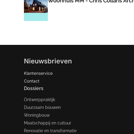
Woonhuis MM - Chris Collaris Arch
Nieuwsbrieven
Klantenservice
Contact
Dossiers
Ontwerppraktijk
Duurzaam bouwen
Woningbouw
Maatschappij en cultuur
Renovatie en transformatie