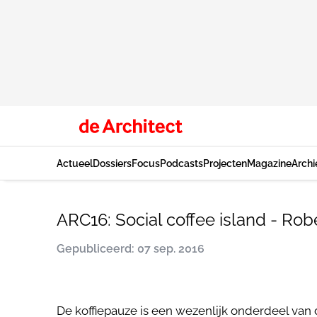
Actueel
Dossiers
Focus
Podcasts
Projecten
Magazine
Archi
ARC16: Social coffee island - Ro
Gepubliceerd: 07 sep. 2016
De koffiepauze is een wezenlijk onderdeel van