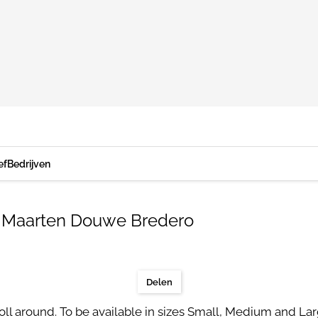
ef
Bedrijven
ct Maarten Douwe Bredero
Delen
o roll around. To be available in sizes Small, Medium and L