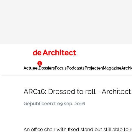
3
Actueel
Dossiers
Focus
Podcasts
Projecten
Magazine
Archi
ARC16: Dressed to roll - Archite
Gepubliceerd: 09 sep. 2016
An office chair with fixed stand but still able t