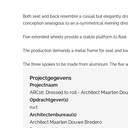
Both seat and back resemble a casual but elegantly drap
conception analogous to an a-symmetrical evening dres
Five extended wheels provide a stable platform to float
The production demands a metal frame for seat and back, f
The three spokes to be made from aluminum. The five wh
Projectgegevens
Projectnaam
ARC16: Dressed to roll - Architect Maarten D
Opdrachtgever(s)
n.v.t
Architectenbureau(s)
Architect Maarten Douwe Bredero