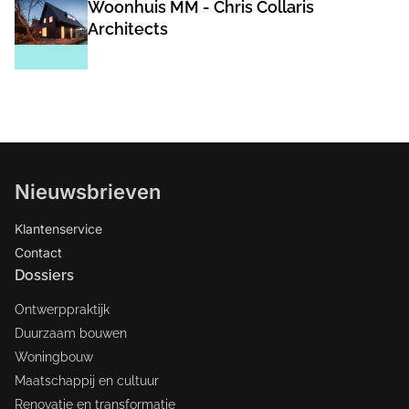
Woonhuis MM - Chris Collaris
Architects
Nieuwsbrieven
Klantenservice
Contact
Dossiers
Ontwerppraktijk
Duurzaam bouwen
Woningbouw
Maatschappij en cultuur
Renovatie en transformatie