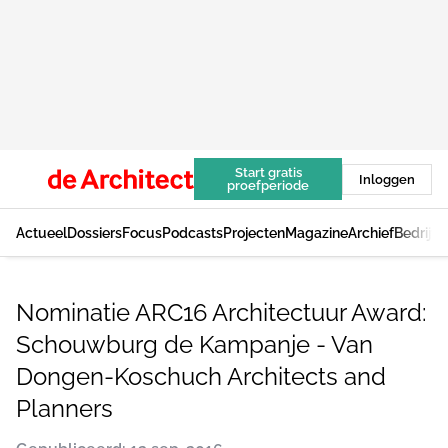
Start gratis
Inloggen
proefperiode
Actueel
Dossiers
Focus
Podcasts
Projecten
Magazine
Archief
Bedrijv
Nominatie ARC16 Architectuur Award:
Schouwburg de Kampanje - Van
Dongen-Koschuch Architects and
Planners