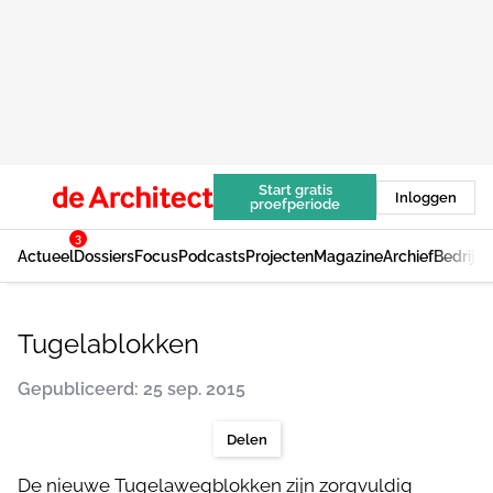
Start gratis
Inloggen
proefperiode
3
Actueel
Dossiers
Focus
Podcasts
Projecten
Magazine
Archief
Bedrijv
Tugelablokken
Gepubliceerd: 25 sep. 2015
Delen
De nieuwe Tugelawegblokken zijn zorgvuldig