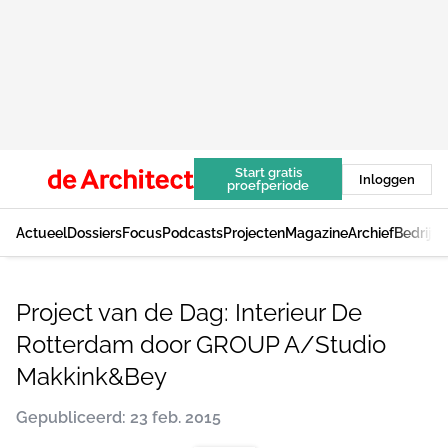
Start gratis
Inloggen
proefperiode
Actueel
Dossiers
Focus
Podcasts
Projecten
Magazine
Archief
Bedrijv
Project van de Dag: Interieur De
Rotterdam door GROUP A/Studio
Makkink&Bey
Gepubliceerd: 23 feb. 2015