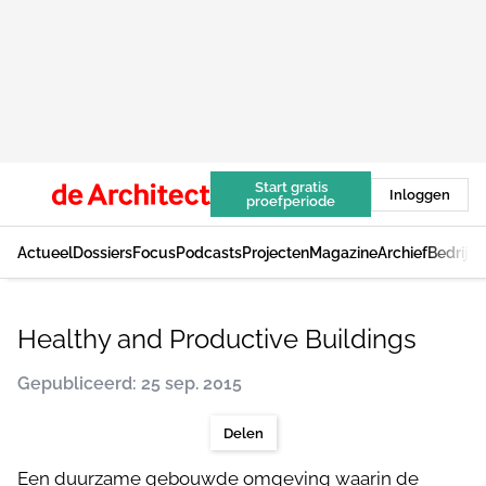
Start gratis
Inloggen
proefperiode
Actueel
Dossiers
Focus
Podcasts
Projecten
Magazine
Archief
Bedrijv
Healthy and Productive Buildings
Gepubliceerd: 25 sep. 2015
Delen
Een duurzame gebouwde omgeving waarin de