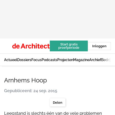
Start gratis
Inloggen
proefperiode
Actueel
Dossiers
Focus
Podcasts
Projecten
Magazine
Archief
Bedrijv
Arnhems Hoop
Gepubliceerd: 24 sep. 2015
Delen
Leegstand is slechts één van de vele problemen