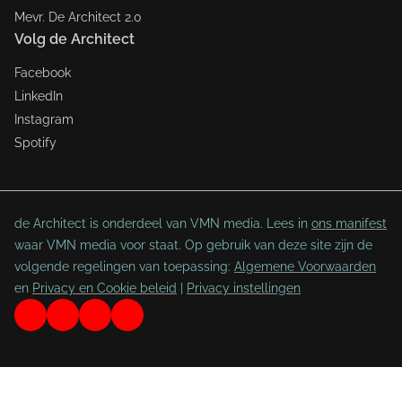
Mevr. De Architect 2.0
Volg de Architect
Facebook
LinkedIn
Instagram
Spotify
de Architect is onderdeel van VMN media. Lees in
ons manifest
waar VMN media voor staat. Op gebruik van deze site zijn de
volgende regelingen van toepassing:
Algemene Voorwaarden
en
Privacy en Cookie beleid
|
Privacy instellingen