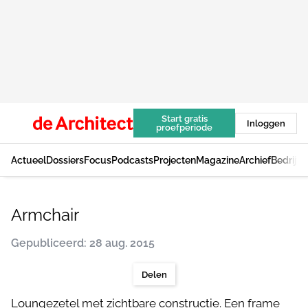
Start gratis
Inloggen
proefperiode
Actueel
Dossiers
Focus
Podcasts
Projecten
Magazine
Archief
Bedrijv
Armchair
Gepubliceerd: 28 aug. 2015
Delen
Loungezetel met zichtbare constructie. Een frame