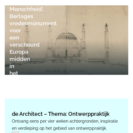
der
Menschheid',
Berlages
vredesmonument
voor
een
verscheurd
Europa
midden
in
het
continent
de Architect – Thema: Ontwerppraktijk
Ontvang eens per vier weken achtergronden, inspiratie
en verdieping op het gebied van ontwerppraktijk.