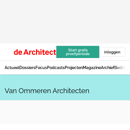
Start gratis
Inloggen
proefperiode
Actueel
Dossiers
Focus
Podcasts
Projecten
Magazine
Archief
Bedrijv
Van Ommeren Architecten
NIEUWS
Juurlink
[+]