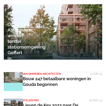
Geluk,
JVST
en
Van
Ommeren
Associates
winnen
tender
stationsomgeving
Goffert
in
Nijmegen
VAN OMMEREN ARCHITECTEN
11 JUN. 24
Bouw 247 betaalbare woningen in
Gouda begonnen
ATELIER PRO
28 NOV. 23
Lieven de Key 2023 naar De