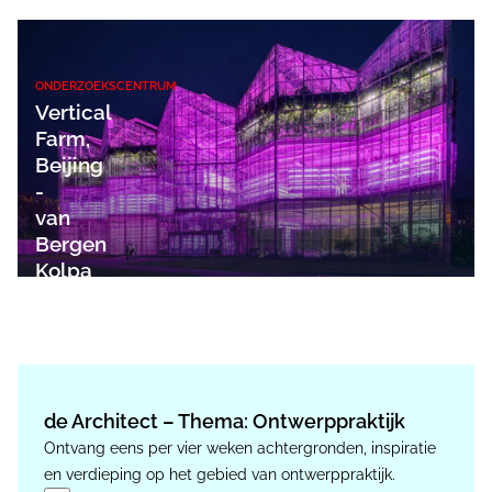
ONDERZOEKSCENTRUM
Vertical
Farm,
Beijing
-
van
Bergen
Kolpa
Architecten
de Architect – Thema: Ontwerppraktijk
Ontvang eens per vier weken achtergronden, inspiratie
en verdieping op het gebied van ontwerppraktijk.