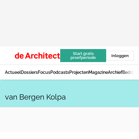
Start gratis
Inloggen
proefperiode
Actueel
Dossiers
Focus
Podcasts
Projecten
Magazine
Archief
Bedrijv
van Bergen Kolpa