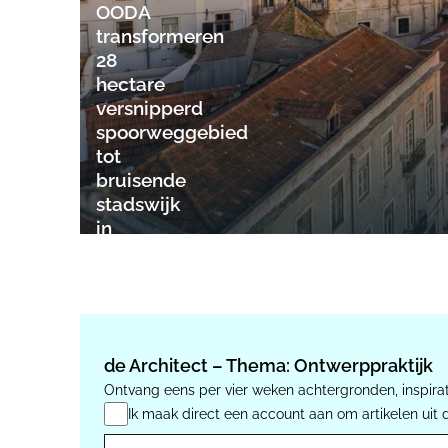
OODA
transformeren
28
hectare
versnipperd
spoorweggebied
tot
bruisende
stadswijk
in
Lissabon
de Architect – Thema: Ontwerppraktijk
Ontvang eens per vier weken achtergronden, inspirat
Ik maak direct een account aan om artikelen uit 
E-mail