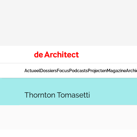
Actueel
Dossiers
Focus
Podcasts
Projecten
Magazine
Archi
Thornton Tomasetti