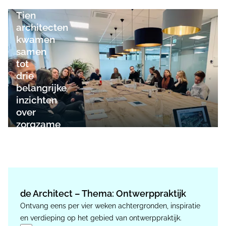
ARCHITECTUUR
Tien
architecten
kwamen
samen
tot
drie
belangrijke
inzichten
over
zorgzame
architectuur
de Architect – Thema: Ontwerppraktijk
Ontvang eens per vier weken achtergronden, inspiratie
en verdieping op het gebied van ontwerppraktijk.