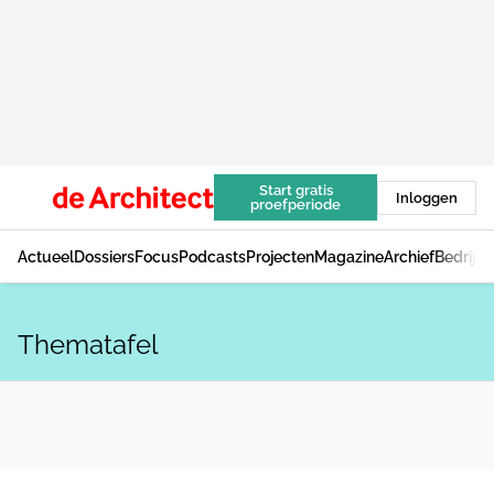
Start gratis
Inloggen
proefperiode
Actueel
Dossiers
Focus
Podcasts
Projecten
Magazine
Archief
Bedrijv
Thematafel
ZORGZAME