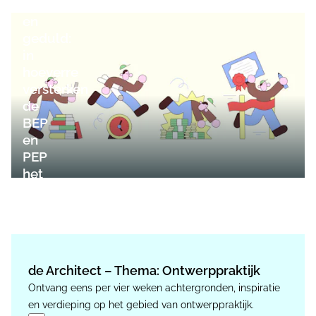
geld
en
geduld:
in
hoeverre
versterken
de
BEP
en
PEP
het
vak?
de Architect – Thema: Ontwerppraktijk
Ontvang eens per vier weken achtergronden, inspiratie
en verdieping op het gebied van ontwerppraktijk.