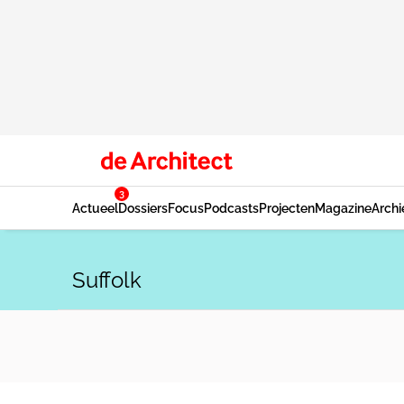
3
Actueel
Dossiers
Focus
Podcasts
Projecten
Magazine
Archi
Suffolk