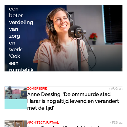
voor
een
beter
verdeling
van
zorg
en
werk:
'Ook
een
ruimtelijk
vraagstuk'
ZOMERSERIE
7 AUG. 23
Anne Dessing: 'De ommuurde stad
Harar is nog altijd levend en verandert
met de tijd'
ARCHITECTUURTAAL
7 FEB. 22