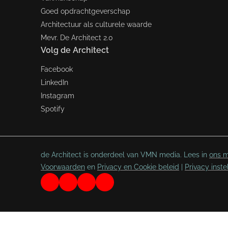
Goed opdrachtgeverschap
Architectuur als culturele waarde
Mevr. De Architect 2.0
Volg de Architect
Facebook
LinkedIn
Instagram
Spotify
de Architect is onderdeel van VMN media. Lees in
ons m
Voorwaarden
en
Privacy en Cookie beleid
|
Privacy inste