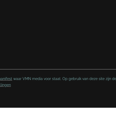
anifest
waar VMN media voor staat. Op gebruik van deze site zijn d
llingen