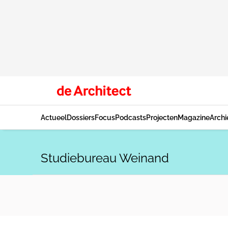
Actueel
Dossiers
Focus
Podcasts
Projecten
Magazine
Archi
Studiebureau Weinand