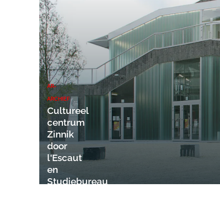
AR-
ARCHIEF
Cultureel
centrum
Zinnik
door
l'Escaut
en
Studiebureau
Weinand