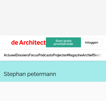
Start gratis
Inloggen
proefperiode
Actueel
Dossiers
Focus
Podcasts
Projecten
Magazine
Archief
Bedrijv
Stephan petermann
ACHTERGROND
Shenzhen