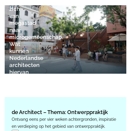
ontwikkelt
zich
van
megastad
naar
microgemeenschap.
Wat
kunnen
Nederlandse
architecten
hiervan
leren?
de Architect – Thema: Ontwerppraktijk
Ontvang eens per vier weken achtergronden, inspiratie
en verdieping op het gebied van ontwerppraktijk.