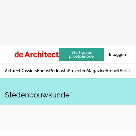
Start gratis
Inloggen
proefperiode
Actueel
Dossiers
Focus
Podcasts
Projecten
Magazine
Archief
Bedrijv
Stedenbouwkunde
NIEUWS
MVRDV