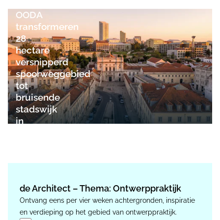
en
OODA
transformeren
28
hectare
versnipperd
spoorweggebied
tot
bruisende
stadswijk
in
Lissabon
de Architect – Thema: Ontwerppraktijk
Ontvang eens per vier weken achtergronden, inspiratie
en verdieping op het gebied van ontwerppraktijk.