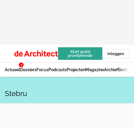
Start gratis
Inloggen
proefperiode
3
Actueel
Dossiers
Focus
Podcasts
Projecten
Magazine
Archief
Bedrijv
Stebru