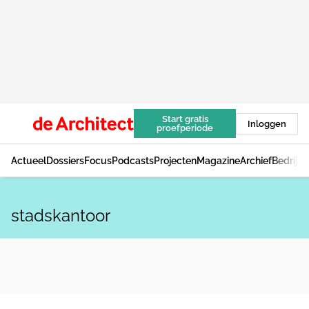
Start gratis
Inloggen
proefperiode
Actueel
Dossiers
Focus
Podcasts
Projecten
Magazine
Archief
Bedrijv
stadskantoor