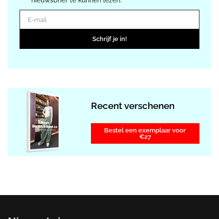
E-mail
Schrijf je in!
Recent verschenen
Bestel een exemplaar voor
€27