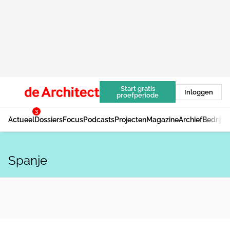
Start gratis
Inloggen
proefperiode
3
Actueel
Dossiers
Focus
Podcasts
Projecten
Magazine
Archief
Bedrijv
Spanje
LANDSCHAPSARCHITECTUUR